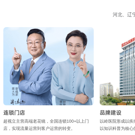
河北、辽
锁门店
品牌建设
视立主营高端老花镜，全国连锁100+以上门
以岭医院形成以疾病诊
，实现流量运营到客户运营的转变。
以知识科普为核心的服