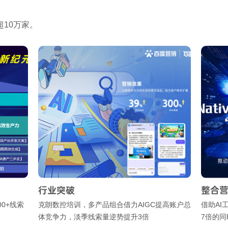
10万家。
行业突破
整合营销
线索
克朗数控培训，多产品组合借力AIGC提高账户总
借助AI工具
体竞争力，淡季线索量逆势提升3倍
7倍的同时，