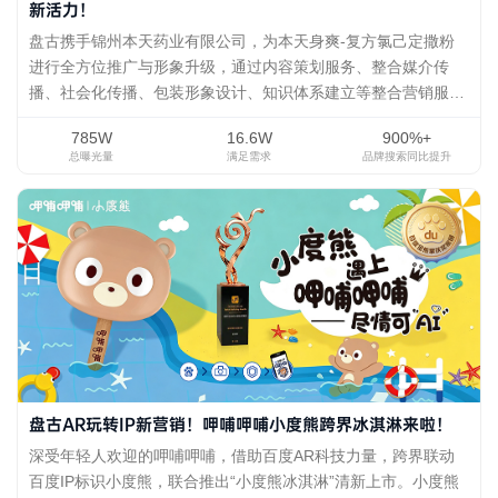
新活力！
盘古携手锦州本天药业有限公司，为本天身爽-复方氯己定撒粉
进行全方位推广与形象升级，通过内容策划服务、整合媒介传
播、社会化传播、包装形象设计、知识体系建立等整合营销服
务，提升品牌形象，强化品牌认知，拓宽渠道合作，增加市场销
785W
16.6W
900%+
量。为传统OTC企业赋能新活力！
总曝光量
满足需求
品牌搜索同比提升
盘古AR玩转IP新营销！呷哺呷哺小度熊跨界冰淇淋来啦！
深受年轻人欢迎的呷哺呷哺，借助百度AR科技力量，跨界联动
百度IP标识小度熊，联合推出“小度熊冰淇淋”清新上市。小度熊