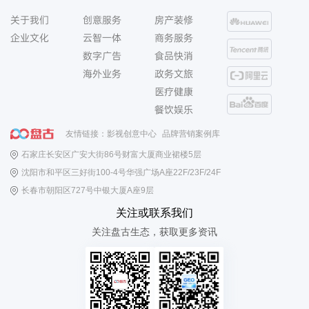
关于我们
创意服务
房产装修
企业文化
云智一体
商务服务
数字广告
食品快消
海外业务
政务文旅
医疗健康
餐饮娱乐
友情链接：
影视创意中心
品牌营销案例库
石家庄长安区广安大街86号财富大厦商业裙楼5层
沈阳市和平区三好街100-4号华强广场A座22F/23F/24F
长春市朝阳区727号中银大厦A座9层
关注或联系我们
关注盘古生态，获取更多资讯