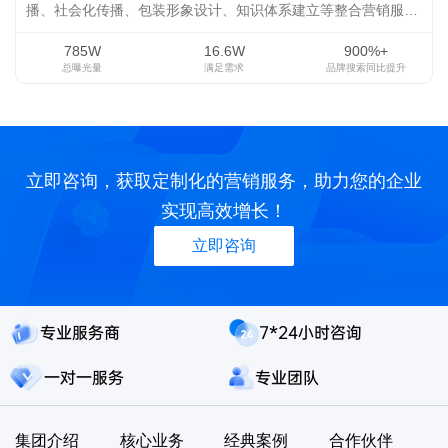
播、社会化传播、包装形象设计、知识体系建立等整合营销服
务，提升品牌形象，强化品牌认知，拓宽渠道合作，增加市场销
785W
16.6W
900%+
量。为传统OTC企业赋能新活力！
总曝光量
满足需求
品牌搜索同比提升
立即咨询，获取定制化的营销服务，助力您的企业
实现高效增长！
立即咨询
专业服务商
7*24小时咨询
一对一服务
专业团队
集团介绍
核心业务
经典案例
合作伙伴