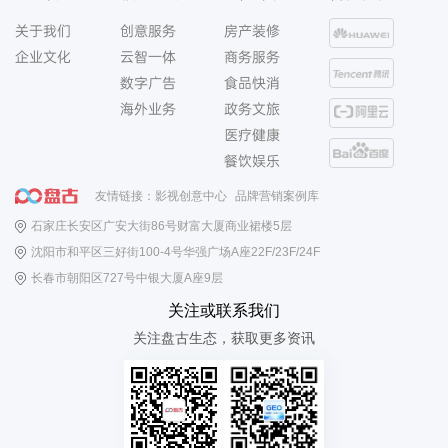
关于我们
创意服务
房产装修
企业文化
云智一体
商务服务
数字广告
食品快消
海外业务
政务文旅
医疗健康
餐饮娱乐
友情链接：
影视创意中心
品牌营销案例库
石家庄长安区广安大街86号财富大厦商业裙楼5层
沈阳市和平区三好街100-4号华强广场A座22F/23F/24F
长春市朝阳区727号中银大厦A座9层
关注或联系我们
关注盘古生态，获取更多资讯