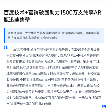
百度技术+营销破圈助力1500万支纯享AR
瓶迅速售罄
本案例获得「大中华区艾菲赛道类“AI营销-全链路融合”铜奖」/n本案例获
得「金熊掌百度品牌营销H2营销创新奖」
由“元气哥哥”杨洋但演的纯享无添加酸奶，在2020年全新升级联
合百度APP推出“许愿天使纯享AR瓶”，百度APP以AR技术与开屏产
品及百度IP加持政策结合的方式助力AR瓶产生和营销。策划推广“纯
享时光遇上AI”品牌创意互动，以“纯享时光畅玩开启-AR瓶预热蓄势、
纯享AI夏日心愿季-social玩法：以心愿强交互，趣味出圈、社交扩散
裂变传播-全民关注纯享&amp;AI强关联”三阶段为线上传播主题线，
并结合线下商超扫瓶等活动，与消费者进行social，希望以趣味方式
为消费群体传递美好与宠爱，深植产品口味于用户心智，潮流引爆年
轻时尚消费者圈层，成功掀起“百度AR扫纯享”热潮，全线助力1500万
支“许愿天使纯享AR瓶” 迅速售罄。