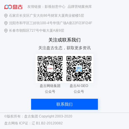
友情链接：
影视创意中心
品牌营销案例库
石家庄长安区广安大街86号财富大厦商业裙楼5层
沈阳市和平区三好街100-4号华强广场A座22F/23F/24F
长春市朝阳区727号中银大厦A座9层
关注或联系我们
关注盘古生态，获取更多资讯
盘古网络集团
盘古AI GEO
公众号
公众号
联系我们
©版权所有：盘古集团 Copyright 2003-2020
盘古网络 ICP证：
辽 B1.B2-20120082