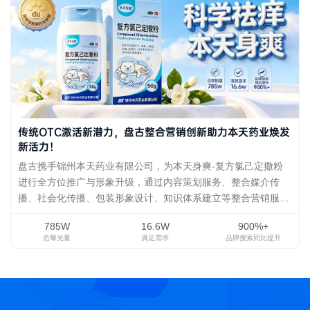
传统OTC激活新潜力，盘古整合营销创新助力本天药业焕发
新活力！
盘古携手锦州本天药业有限公司，为本天身爽-复方氯己定撒粉
进行全方位推广与形象升级，通过内容策划服务、整合媒介传
播、社会化传播、包装形象设计、知识体系建立等整合营销服
务，提升品牌形象，强化品牌认知，拓宽渠道合作，增加市场销
785W
16.6W
900%+
量。为传统OTC企业赋能新活力！
总曝光量
满足需求
品牌搜索同比提升